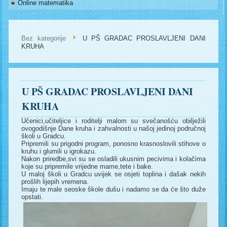
Online matematika
Bez kategorije
U PŠ GRADAC PROSLAVLJENI DANI
KRUHA
U PŠ GRADAC PROSLAVLJENI DANI
KRUHA
Učenici,učiteljice i roditelji malom su svečanošću obilježili
ovogodišnje Dane kruha i zahvalnosti u našoj jedinoj područnoj
školi u Gradcu.
Pripremili su prigodni program, ponosno krasnoslovili stihove o
kruhu i glumili u igrokazu.
Nakon priredbe,svi su se osladili ukusnim pecivima i kolačima
koje su pripremile vrijedne mame,tete i bake.
U maloj školi u Gradcu uvijek se osjeti toplina i dašak nekih
prošlih lijepih vremena.
Imaju te male seoske škole dušu i nadamo se da će što duže
opstati.