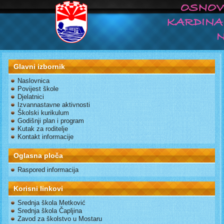
Glavni izbornik
Naslovnica
Povijest škole
Djelatnici
Izvannastavne aktivnosti
Školski kurikulum
Godišnji plan i program
Kutak za roditelje
Kontakt informacije
Oglasna ploča
Raspored informacija
Korisni linkovi
Srednja škola Metković
Srednja škola Čapljina
Zavod za školstvo u Mostaru