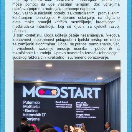
može pomoći da uče vlastitim tempom, dok učiteljima
olakšava pripremu materijala i praćenje napretka.
Ipak, važno je naglasiti potrebu za kontroliranim i promišljenim
korištenjem tehnologije. Pretjerano oslanjanje na digitalne
alate može smanjiti kritičko razmišljanje, kreativnost i
međuljudsku interakciju, koji su ključni za cjelovit razvoj
učenika.
U tom kontekstu, uloga učitelja ostaje nezamjenjiva. Njegova
kreativnost, sposobnost prilagodbe i ljudski pristup ne mogu
se zamijeniti algoritmima. Učitelj ne prenosi samo znanje, već
i vrijednosti, razumije emocije učenika i potiče ih na
razmišljanje i suradnju. Upravo ravnoteža između tehnologije i
ljudskog faktora čini kvalitetno i suvremeno obrazovanje.