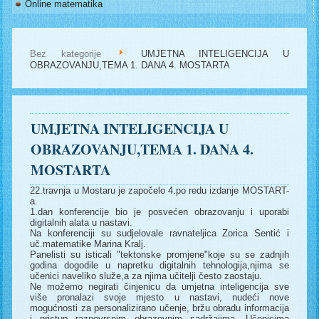
Online matematika
Bez kategorije
UMJETNA INTELIGENCIJA U
OBRAZOVANJU,TEMA 1. DANA 4. MOSTARTA
UMJETNA INTELIGENCIJA U
OBRAZOVANJU,TEMA 1. DANA 4.
MOSTARTA
22.travnja u Mostaru je započelo 4.po redu izdanje MOSTART-
a.
1.dan konferencije bio je posvećen obrazovanju i uporabi
digitalnih alata u nastavi.
Na konferenciji su sudjelovale ravnateljica Zorica Sentić i
uč.matematike Marina Kralj.
Panelisti su isticali "tektonske promjene"koje su se zadnjih
godina dogodile u napretku digitalnih tehnologija,njima se
učenici naveliko služe,a za njima učitelji često zaostaju.
Ne možemo negirati činjenicu da umjetna inteligencija sve
više pronalazi svoje mjesto u nastavi, nudeći nove
mogućnosti za personalizirano učenje, bržu obradu informacija
i pristup raznovrsnim obrazovnim sadržajima. Učenicima