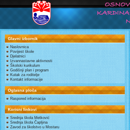
Glavni izbornik
Naslovnica
Povijest škole
Djelatnici
Izvannastavne aktivnosti
Školski kurikulum
Godišnji plan i program
Kutak za roditelje
Kontakt informacije
Oglasna ploča
Raspored informacija
Korisni linkovi
Srednja škola Metković
Srednja škola Čapljina
Zavod za školstvo u Mostaru