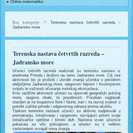
Online matematika
Bez kategorije
Terenska nastava četvrtih razreda –
Jadransko more
Terenska nastava četvrtih razreda –
Jadransko more
Učenici četvrtih razreda realizirali su terensku nastavu iz
predmeta Priroda i društvo na temu Jadransko more. Cilj ove
aktivnosti bio je proširiti i utvrditi znanja učenika o prirodnim
obilježjima Jadranskog mora, njegovom biljnom i životinjskom
svijetu te važnosti očuvanja morskog ekosustava.
Kroz različite aktivnosti učenici su upoznali geografski položaj
mora, njegove obale, te posebnosti. Poseban naglasak
stavljen je na bogatstvo flore i faune, kao i na razvoj svijesti o
potrebi zaštite prirode i odgovornog odnosa prema okolišu.
Tijekom terenske nastave učenici su aktivno sudjelovali u
promatranju, istraživanju i razgovoru, razvijajući pritom svoje
istraživačke vještine i timski duh. Nastava izvan učionice
pokazala se vrlo poticajnom, a učenici su s velikim
zanimanjem usvajali nova znanja.