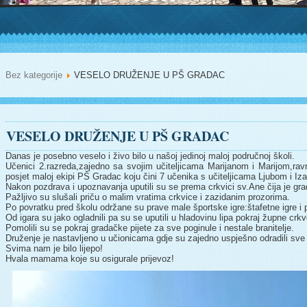
Bez kategorije
VESELO DRUŽENJE U PŠ GRADAC
VESELO DRUŽENJE U PŠ GRADAC
Danas je posebno veselo i živo bilo u našoj jedinoj maloj područnoj školi.
Učenici 2.razreda,zajedno sa svojim učiteljicama Marijanom i Marijom,ravn
posjet maloj ekipi PŠ Gradac koju čini 7 učenika s učiteljicama Ljubom i Iz
Nakon pozdrava i upoznavanja uputili su se prema crkvici sv.Ane čija je gr
Pažljivo su slušali priču o malim vratima crkvice i zazidanim prozorima.
Po povratku pred školu održane su prave male športske igre:štafetne igre i
Od igara su jako ogladnili pa su se uputili u hladovinu lipa pokraj župne crkv
Pomolili su se pokraj gradačke pijete za sve poginule i nestale branitelje.
Druženje je nastavljeno u učionicama gdje su zajedno uspješno odradili sve
Svima nam je bilo lijepo!
Hvala mamama koje su osigurale prijevoz!