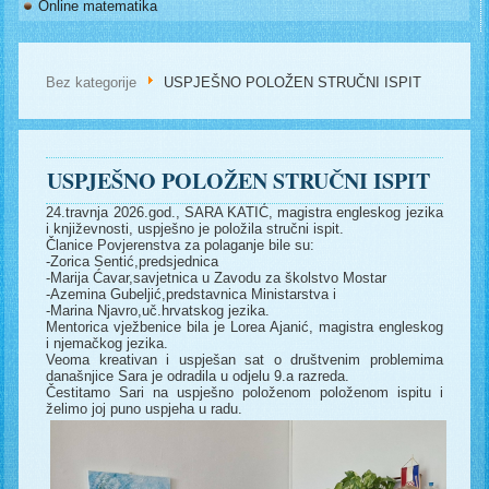
Online matematika
Bez kategorije
USPJEŠNO POLOŽEN STRUČNI ISPIT
USPJEŠNO POLOŽEN STRUČNI ISPIT
24.travnja 2026.god., SARA KATIĆ, magistra engleskog jezika
i književnosti, uspješno je položila stručni ispit.
Članice Povjerenstva za polaganje bile su:
-Zorica Sentić,predsjednica
-Marija Ćavar,savjetnica u Zavodu za školstvo Mostar
-Azemina Gubeljić,predstavnica Ministarstva i
-Marina Njavro,uč.hrvatskog jezika.
Mentorica vježbenice bila je Lorea Ajanić, magistra engleskog
i njemačkog jezika.
Veoma kreativan i uspješan sat o društvenim problemima
današnjice Sara je odradila u odjelu 9.a razreda.
Čestitamo Sari na uspješno položenom položenom ispitu i
želimo joj puno uspjeha u radu.