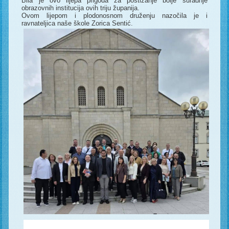
Bila je ovo lijepa prigoda za postizanje bolje suradnje
obrazovnih institucija ovih triju županija.
Ovom lijepom i plodonosnom druženju nazočila je i
ravnateljica naše škole Zorica Sentić.