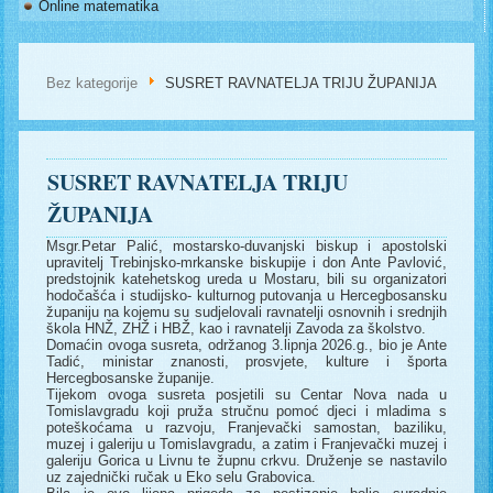
Online matematika
Bez kategorije
SUSRET RAVNATELJA TRIJU ŽUPANIJA
SUSRET RAVNATELJA TRIJU
ŽUPANIJA
Msgr.Petar Palić, mostarsko-duvanjski biskup i apostolski
upravitelj Trebinjsko-mrkanske biskupije i don Ante Pavlović,
predstojnik katehetskog ureda u Mostaru, bili su organizatori
hodočašća i studijsko- kulturnog putovanja u Hercegbosansku
županiju na kojemu su sudjelovali ravnatelji osnovnih i srednjih
škola HNŽ, ZHŽ i HBŽ, kao i ravnatelji Zavoda za školstvo.
Domaćin ovoga susreta, održanog 3.lipnja 2026.g., bio je Ante
Tadić, ministar znanosti, prosvjete, kulture i športa
Hercegbosanske županije.
Tijekom ovoga susreta posjetili su Centar Nova nada u
Tomislavgradu koji pruža stručnu pomoć djeci i mladima s
poteškoćama u razvoju, Franjevački samostan, baziliku,
muzej i galeriju u Tomislavgradu, a zatim i Franjevački muzej i
galeriju Gorica u Livnu te župnu crkvu. Druženje se nastavilo
uz zajednički ručak u Eko selu Grabovica.