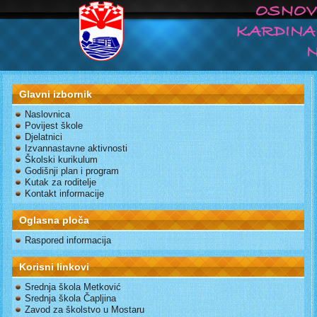
Glavni izbornik
Naslovnica
Povijest škole
Djelatnici
Izvannastavne aktivnosti
Školski kurikulum
Godišnji plan i program
Kutak za roditelje
Kontakt informacije
Oglasna ploča
Raspored informacija
Korisni linkovi
Srednja škola Metković
Srednja škola Čapljina
Zavod za školstvo u Mostaru