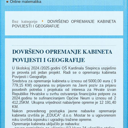
Online matematika
Bez kategorije
DOVRŠENO OPREMANJE KABINETA
POVIJESTI I GEOGRAFIJE
DOVRŠENO OPREMANJE KABINETA
POVIJESTI I GEOGRAFIJE
U školskoj 2024./2025.godini OŠ Kardinala Stepinca uspješno
je provela još jedan projekt. Radi se o opremanju kabineta
Povijesti i Geografije.
Sredstva za opremanje kabineta u iznosu od 5000,00 eura ( 9
779,15 KM) osigurana su prijavom na Javni poziv za prijavu
posebnih potreba i projekata od interesa za Hrvate izvan
Republike Hrvatske u svrhu ostvarenja financijske potpore za
2024.godinu te sufinanciranjem Općine Neum u iznosu od 2
412,25KM. Ukupna vrijednost nabavljene opreme je 12 191,40
KM.
Nakon provedenog postupka javne nabavke opremanje
kabineta izvršila je „EDUCA“ d.o.o. Mostar te u ugovorenom
roku izvršila isporuku i ugradnju tražene opreme.
Opremanje kabineta uključilo je nabavku: