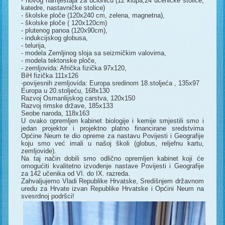
- novog namještaja za učionicu (12 klupa,24 učeničke stolice,
katedre, nastavničke stolice)
- školske ploče (120x240 cm, zelena, magnetna),
- školske ploče ( 120x120cm)
- plutenog panoa (120x90cm),
- indukcijskog globusa,
- telurija,
- modela Zemljinog sloja sa seizmičkim valovima,
- modela tektonske ploče,
- zemljovida: Afrička fizička 97x120,
BiH fizička 111x126
-povijesnih zemljovida: Europa sredinom 18.stoljeća , 135x97
Europa u 20.stoljeću, 168x130
Razvoj Osmanlijskog carstva, 120x150
Razvoj rimske države, 185x133
Seobe naroda, 118x163
U ovako opremljen kabinet biologije i kemije smjestili smo i
jedan projektor i projektno platno financirane sredstvima
Općine Neum te dio opreme za nastavu Povijesti i Geografije
koju smo već imali u našoj školi (globus, reljefnu kartu,
zemljovide).
Na taj način dobili smo odlično opremljen kabinet koji će
omogućiti kvalitetno izvođenje nastave Povijesti i Geografije
za 142 učenika od VI. do IX. razreda.
Zahvaljujemo Vladi Republike Hrvatske, Središnjem državnom
uredu za Hrvate izvan Republike Hrvatske i Općini Neum na
svesrdnoj podršci!