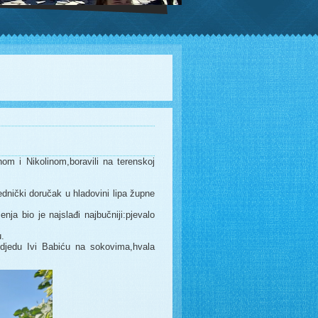
nom i Nikolinom,boravili na terenskoj
jednički doručak u hladovini lipa župne
nja bio je najslađi najbučniji:pjevalo
u.
,djedu Ivi Babiću na sokovima,hvala