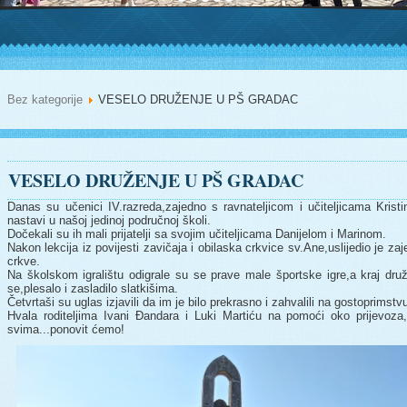
Bez kategorije
VESELO DRUŽENJE U PŠ GRADAC
VESELO DRUŽENJE U PŠ GRADAC
Danas su učenici IV.razreda,zajedno s ravnateljicom i učiteljicama Kristi
nastavi u našoj jedinoj područnoj školi.
Dočekali su ih mali prijatelji sa svojim učiteljicama Danijelom i Marinom.
Nakon lekcija iz povijesti zavičaja i obilaska crkvice sv.Ane,uslijedio je za
crkve.
Na školskom igralištu odigrale su se prave male športske igre,a kraj druže
se,plesalo i zasladilo slatkišima.
Četvrtaši su uglas izjavili da im je bilo prekrasno i zahvalili na gostoprimstv
Hvala roditeljima Ivani Đandara i Luki Martiću na pomoći oko prijevoza
svima...ponovit ćemo!