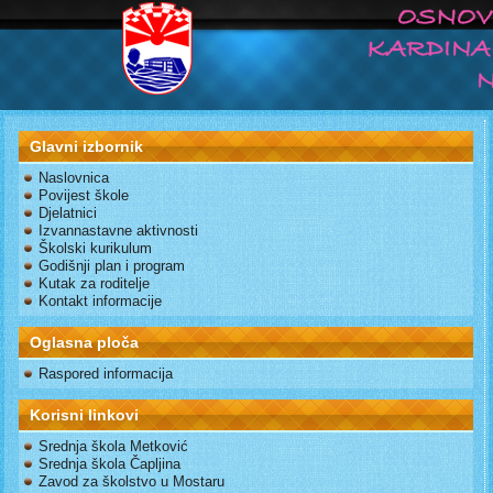
Glavni izbornik
Naslovnica
Povijest škole
Djelatnici
Izvannastavne aktivnosti
Školski kurikulum
Godišnji plan i program
Kutak za roditelje
Kontakt informacije
Oglasna ploča
Raspored informacija
Korisni linkovi
Srednja škola Metković
Srednja škola Čapljina
Zavod za školstvo u Mostaru