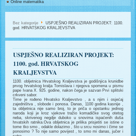
Online matematika
Bez kategorije
USPJEŠNO REALIZIRAN PROJEKT: 1100.
god. HRVATSKOG KRALJEVSTVA
USPJEŠNO REALIZIRAN PROJEKT:
1100. god. HRVATSKOG
KRALJEVSTVA
1100. obljetnica Hrvatskog Kraljevstva je godišnjica krunidbe
prvog hrvatskog kralja Tomislava i njegova spomena u pismu
pape Ivana X. 925. godine, nakon čega je sazvan Prvi splitski
crkveni sabor.
Time je rođeno Hrvatsko Kraljevstvo , a s njim i osjećaj
zajedništva , slobode i ponosa. Danas, 1100 godina kasnije ,
ta obljetnica nije samo broj, to je priča o opstanku jednog
naroda koji je kroz vjekove tražio komadičke svog otetog
neba, skrivenog negdje duboko u snovima ispaćenih duša
hrvatskih ratnika.Ova obljetnica je prilika prisjetiti se istine o
tome tko smo , odakle dolazimo , što u srcu nosimo i čime se
ponosimo ? To nije samo povijest , to smo mi danas, jučer i
sutra.