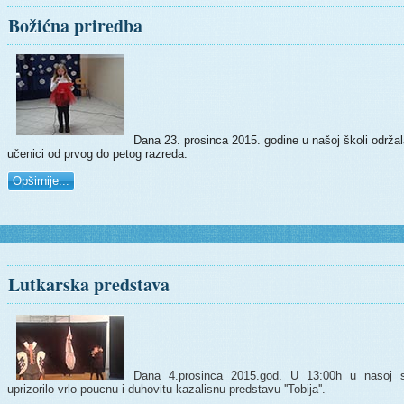
Božićna priredba
Dana 23. prosinca 2015. godine u našoj školi održala
učenici od prvog do petog razreda.
Opširnije...
Lutkarska predstava
Dana 4.prosinca 2015.god. U 13:00h u nasoj sk
uprizorilo vrlo poucnu i duhovitu kazalisnu predstavu ''Tobija''.