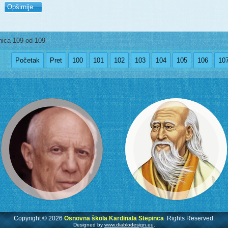
Opširnije...
nica 109 od 109
Početak
Pret
100
101
102
103
104
105
106
10
Copyright © 2026
Osnovna škola Kardinala Stepinca
Rights Reserved.
Designed by
www.diablodesign.eu
.