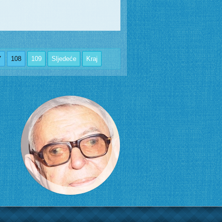
7
108
109
Sljedeće
Kraj