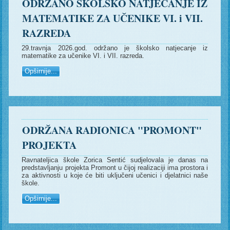
ODRŽANO ŠKOLSKO NATJECANJE IZ
MATEMATIKE ZA UČENIKE VI. i VII.
RAZREDA
29.travnja 2026.god. održano je školsko natjecanje iz
matematike za učenike VI. i VII. razreda.
Opširnije...
ODRŽANA RADIONICA "PROMONT"
PROJEKTA
Ravnateljica škole Zorica Sentić sudjelovala je danas na
predstavljanju projekta Promont u čijoj realizaciji ima prostora i
za aktivnosti u koje će biti uključeni učenici i djelatnici naše
škole.
Opširnije...