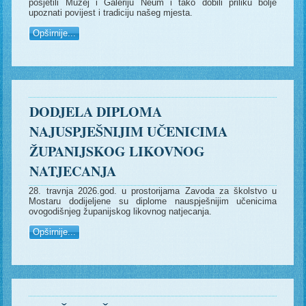
posjetili Muzej i Galeriju Neum i tako dobili priliku bolje
upoznati povijest i tradiciju našeg mjesta.
Opširnije...
DODJELA DIPLOMA
NAJUSPJEŠNIJIM UČENICIMA
ŽUPANIJSKOG LIKOVNOG
NATJECANJA
28. travnja 2026.god. u prostorijama Zavoda za školstvo u
Mostaru dodijeljene su diplome nauspješnijim učenicima
ovogodišnjeg županijskog likovnog natjecanja.
Opširnije...