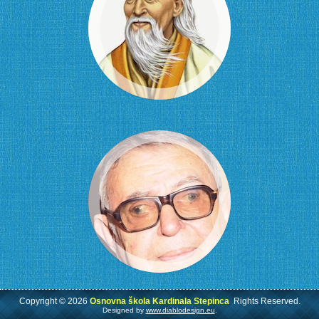
Copyright © 2026
Osnovna škola Kardinala Stepinca
Rights Reserved.
Designed by
www.diablodesign.eu
.