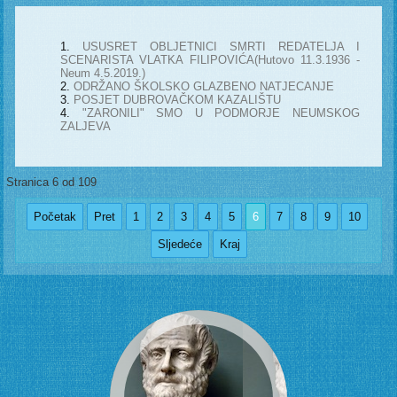
USUSRET OBLJETNICI SMRTI REDATELJA I
SCENARISTA VLATKA FILIPOVIĆA(Hutovo 11.3.1936 -
Neum 4.5.2019.)
ODRŽANO ŠKOLSKO GLAZBENO NATJECANJE
POSJET DUBROVAČKOM KAZALIŠTU
"ZARONILI" SMO U PODMORJE NEUMSKOG
ZALJEVA
Stranica 6 od 109
Početak
Pret
1
2
3
4
5
6
7
8
9
10
Sljedeće
Kraj