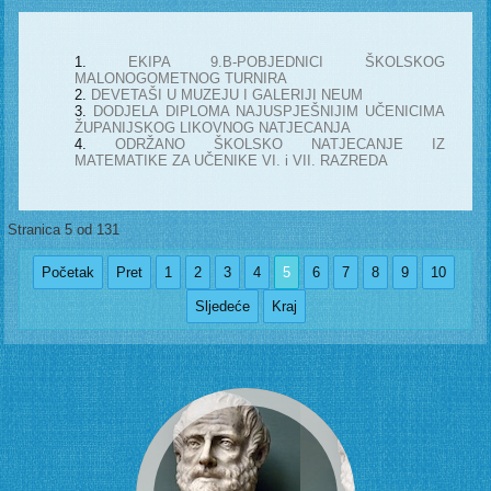
EKIPA 9.B-POBJEDNICI ŠKOLSKOG
MALONOGOMETNOG TURNIRA
DEVETAŠI U MUZEJU I GALERIJI NEUM
DODJELA DIPLOMA NAJUSPJEŠNIJIM UČENICIMA
ŽUPANIJSKOG LIKOVNOG NATJECANJA
ODRŽANO ŠKOLSKO NATJECANJE IZ
MATEMATIKE ZA UČENIKE VI. i VII. RAZREDA
Stranica 5 od 131
Početak
Pret
1
2
3
4
5
6
7
8
9
10
Sljedeće
Kraj