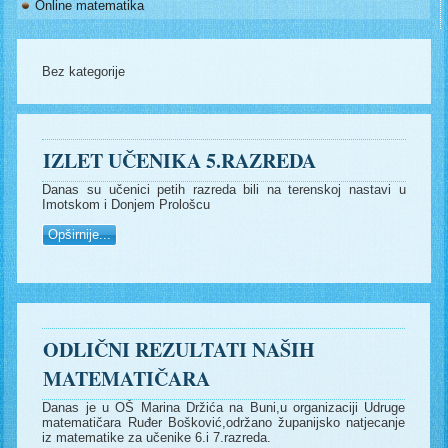
Online matematika
Bez kategorije
IZLET UČENIKA 5.RAZREDA
Danas su učenici petih razreda bili na terenskoj nastavi u
Imotskom i Donjem Prološcu
Opširnije...
ODLIČNI REZULTATI NAŠIH
MATEMATIČARA
Danas je u OŠ Marina Držića na Buni,u organizaciji Udruge
matematičara Ruđer Bošković,održano županijsko natjecanje
iz matematike za učenike 6.i 7.razreda.