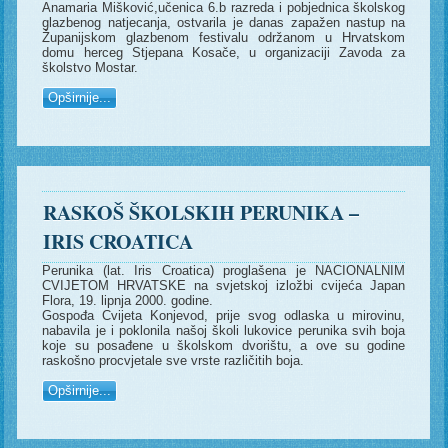
Anamaria Mišković,učenica 6.b razreda i pobjednica školskog
glazbenog natjecanja, ostvarila je danas zapažen nastup na
Županijskom glazbenom festivalu održanom u Hrvatskom
domu herceg Stjepana Kosače, u organizaciji Zavoda za
školstvo Mostar.
Opširnije...
RASKOŠ ŠKOLSKIH PERUNIKA –
IRIS CROATICA
Perunika (lat. Iris Croatica) proglašena je NACIONALNIM
CVIJETOM HRVATSKE na svjetskoj izložbi cvijeća Japan
Flora, 19. lipnja 2000. godine.
Gospođa Cvijeta Konjevod, prije svog odlaska u mirovinu,
nabavila je i poklonila našoj školi lukovice perunika svih boja
koje su posađene u školskom dvorištu, a ove su godine
raskošno procvjetale sve vrste različitih boja.
Opširnije...