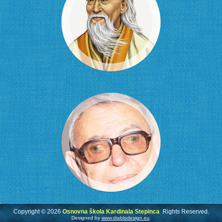
Copyright © 2026
Osnovna škola Kardinala Stepinca
Rights Reserved.
Designed by
www.diablodesign.eu
.