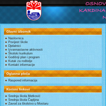
Glavni izbornik
Naslovnica
Povijest škole
Djelatnici
Izvannastavne aktivnosti
Školski kurikulum
Godišnji plan i program
Kutak za roditelje
Kontakt informacije
Oglasna ploča
Raspored informacija
Korisni linkovi
Srednja škola Metković
Srednja škola Čapljina
Zavod za školstvo u Mostaru