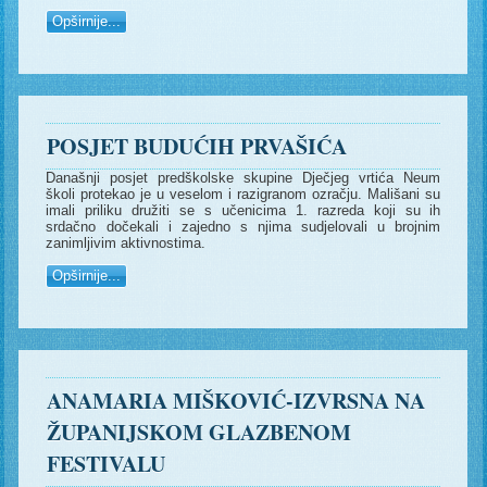
Opširnije...
POSJET BUDUĆIH PRVAŠIĆA
Današnji posjet predškolske skupine Dječjeg vrtića Neum
školi protekao je u veselom i razigranom ozračju. Mališani su
imali priliku družiti se s učenicima 1. razreda koji su ih
srdačno dočekali i zajedno s njima sudjelovali u brojnim
zanimljivim aktivnostima.
Opširnije...
ANAMARIA MIŠKOVIĆ-IZVRSNA NA
ŽUPANIJSKOM GLAZBENOM
FESTIVALU